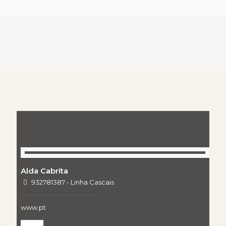
Alda Cabrita
932781387 - Linha Cascais
www.pt