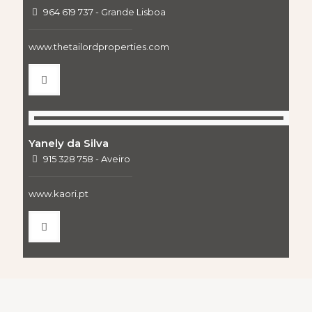
964 619 737 - Grande Lisboa
www.thetailordproperties.com
Yanely da Silva
915 328 758 - Aveiro
www.kaori.pt