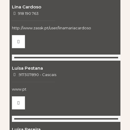
Lina Cardoso
918 190 763
http://www.zassk.pt/user/linamariacardoso
Luísa Pestana
.917307890 - Cascais
www.pt
Luísa Pereira