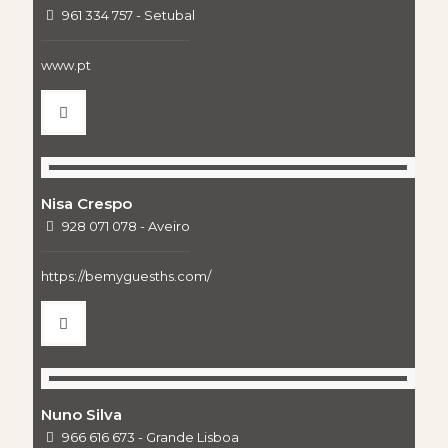
961 334 757 - Setubal
www.pt
Nisa Crespo
928 071 078 - Aveiro
https://bemyguesths.com/
Nuno Silva
966 616 673 - Grande Lisboa